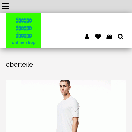
dacapo
dacapo
dacapo
online shop
oberteile