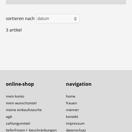
sortieren nach
3 artikel
online-shop
navigation
mein konto
home
mein wunschzettel
frauen
meine einkaufstasche
männer
agb
kontakt
zahlungsmittel
impressum
lieferfristen / -beschränkungen
datenschutz