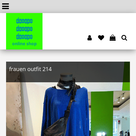
dacapo
dacapo
dacapo
online shop
frauen outfit 214