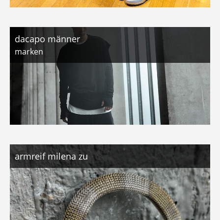
dacapo männer
marken
armreif milena zu