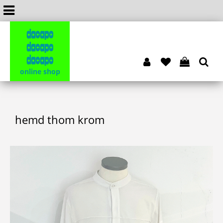
dacapo
dacapo
dacapo
online shop
hemd thom krom