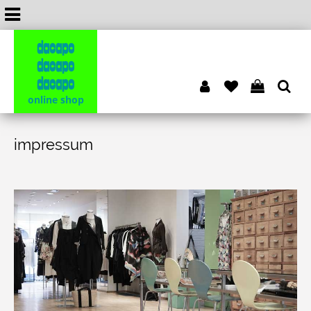
dacapo
dacapo
dacapo
online shop
impressum