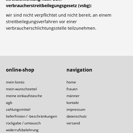
verbraucherstreitbeilegungsgesetz (vsbg):
wir sind nicht verpflichtet und nicht bereit, an einem
streitbeilegungsverfahren vor einer
verbraucherschlichtungsstelle teilzunehmen.
online-shop
navigation
mein konto
home
mein wunschzettel
frauen
meine einkaufstasche
männer
agb
kontakt
zahlungsmittel
impressum
lieferfristen / -beschränkungen
datenschutz
rückgabe / umtausch
versand
widerrufsbelehrung