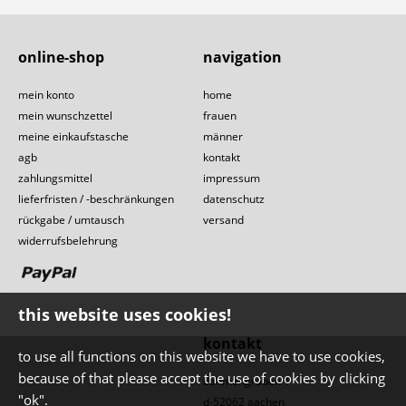
online-shop
navigation
mein konto
home
mein wunschzettel
frauen
meine einkaufstasche
männer
agb
kontakt
zahlungsmittel
impressum
lieferfristen / -beschränkungen
datenschutz
rückgabe / umtausch
versand
widerrufsbelehrung
this website uses cookies!
kontakt
to use all functions on this website we have to use cookies,
because of that please accept the use of cookies by clicking
dahmengraben 1
"ok".
d-52062 aachen