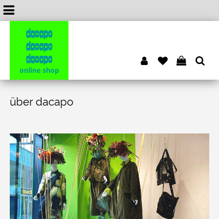
dacapo
dacapo
dacapo
online shop
über dacapo