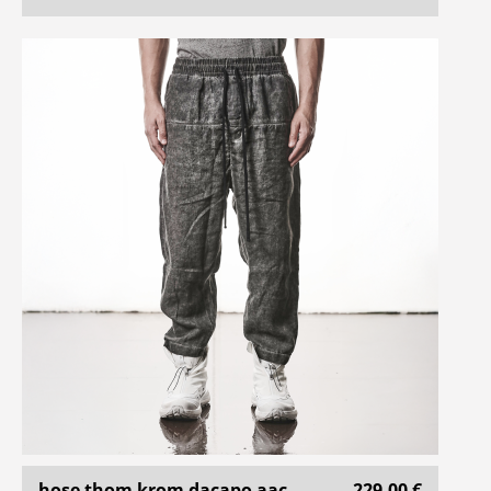
hose thom krom dacapo aac ..
229,00 €