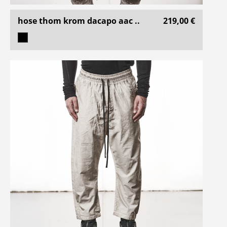
hose thom krom dacapo aac ..
219,00 €