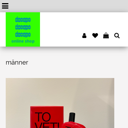
dacapo
dacapo
dacapo
online shop
männer