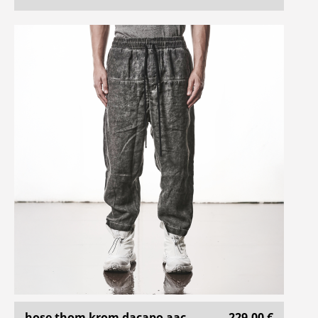
hose thom krom dacapo aac ..
229,00 €