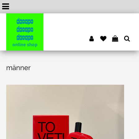
dacapo
dacapo
dacapo
online shop
männer