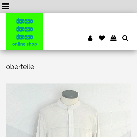
dacapo
dacapo
dacapo
online shop
oberteile