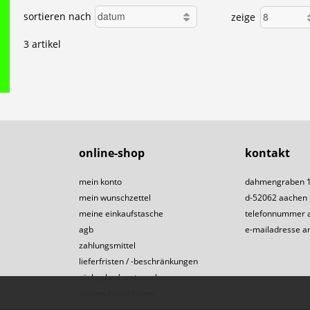
sortieren nach
zeige
3 artikel
online-shop
kontakt
mein konto
dahmengraben 
mein wunschzettel
d-52062 aachen
meine einkaufstasche
telefonnummer 
agb
e-mailadresse a
zahlungsmittel
lieferfristen / -beschränkungen
rückgabe / umtausch
widerrufsbelehrung