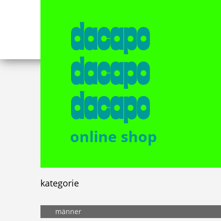
dacapo
dacapo
dacapo
online shop
kategorie
männer