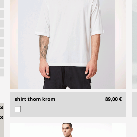
shirt thom krom
89,00 €