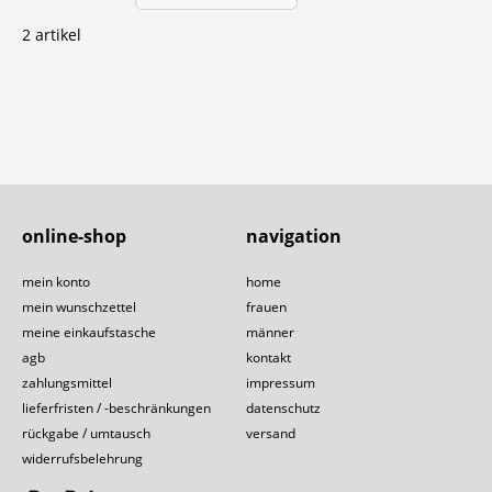
2 artikel
online-shop
navigation
mein konto
home
mein wunschzettel
frauen
meine einkaufstasche
männer
agb
kontakt
zahlungsmittel
impressum
lieferfristen / -beschränkungen
datenschutz
rückgabe / umtausch
versand
widerrufsbelehrung