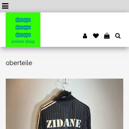
dacapo
dacapo
dacapo
online shop
oberteile