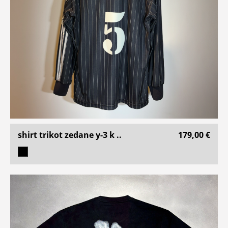
shirt trikot zedane y-3 k ..
179,00 €