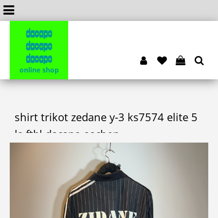
dacapo
dacapo
dacapo
online shop
shirt trikot zedane y-3 ks7574 elite 5
ls ftbl dacapo aachen