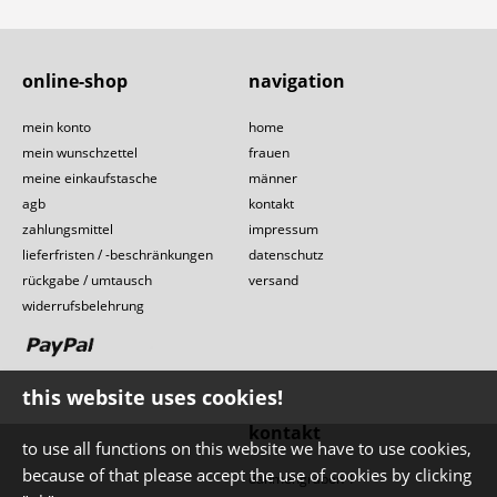
online-shop
navigation
mein konto
home
mein wunschzettel
frauen
meine einkaufstasche
männer
agb
kontakt
zahlungsmittel
impressum
lieferfristen / -beschränkungen
datenschutz
rückgabe / umtausch
versand
widerrufsbelehrung
this website uses cookies!
kontakt
to use all functions on this website we have to use cookies,
because of that please accept the use of cookies by clicking
dahmengraben 1