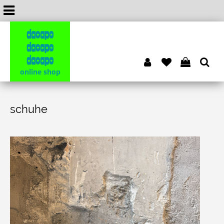
dacapo
dacapo
dacapo
online shop
schuhe