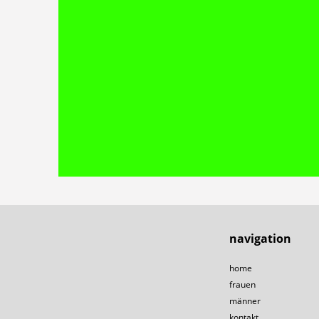
navigation
home
frauen
männer
kontakt