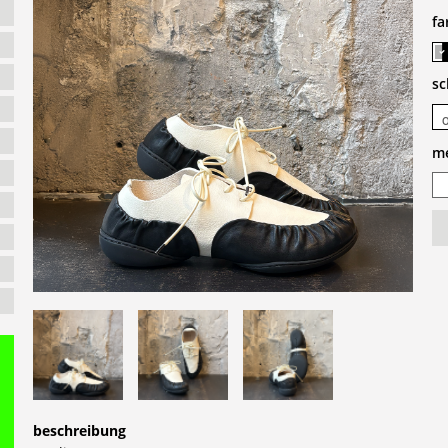
fa
s
m
beschreibung