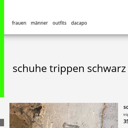
frauen
männer
outfits
dacapo
schuhe trippen schwarz 
s
tri
3