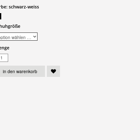
rbe:
schwarz-weiss
chuhgröße
enge
in den warenkorb