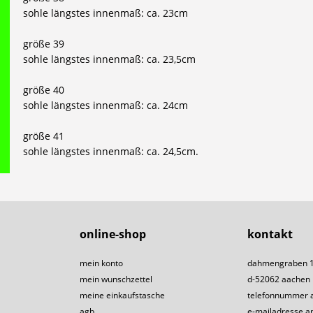
sohle längstes innenmaß: ca. 23cm
größe 39
sohle längstes innenmaß: ca. 23,5cm
größe 40
sohle längstes innenmaß: ca. 24cm
größe 41
sohle längstes innenmaß: ca. 24,5cm.
online-shop
kontakt
mein konto
dahmengraben 
mein wunschzettel
d-52062 aachen
meine einkaufstasche
telefonnummer 
agb
e-mailadresse a