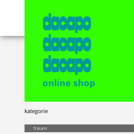
dacapo
dacapo
dacapo
online shop
kategorie
frauen