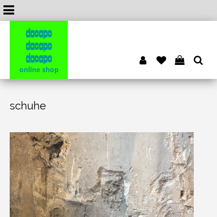
dacapo
dacapo
dacapo
online shop
schuhe