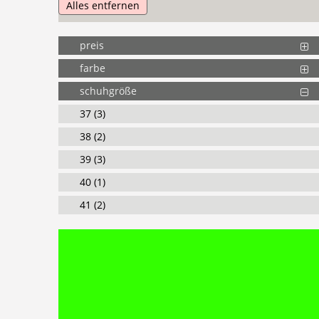
Alles entfernen
preis
farbe
schuhgröße
37 (3)
38 (2)
39 (3)
40 (1)
41 (2)