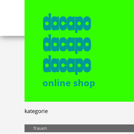
dacapo
dacapo
dacapo
online shop
kategorie
frauen