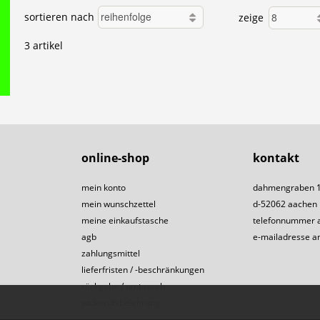
sortieren nach
zeige
3 artikel
online-shop
kontakt
mein konto
dahmengraben 
mein wunschzettel
d-52062 aachen
meine einkaufstasche
telefonnummer 
agb
e-mailadresse a
zahlungsmittel
lieferfristen / -beschränkungen
rückgabe / umtausch
widerrufsbelehrung