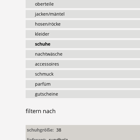
oberteile
jacken/mäntel
hosen/röcke
kleider
schuhe
nachtwäsche
accessoires
schmuck
parfüm
gutscheine
filtern
nach
schuhgröße:
38
lieferant:
rundholz