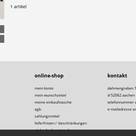
1 artikel
online-shop
kontakt
mein konto
dahmengraben 
mein wunschzettel
d-52062 aachen
meine einkaufstasche
telefonnummer 
agb
e-mailadresse a
zahlungsmittel
lieferfristen / -beschränkungen
rückgabe / umtausch