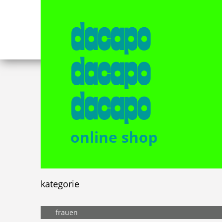
dacapo
dacapo
dacapo
online shop
kategorie
frauen