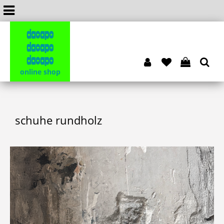
dacapo
dacapo
dacapo
online shop
schuhe rundholz