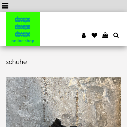
dacapo
dacapo
dacapo
online shop
schuhe