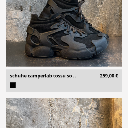
schuhe camperlab tossu so ..
259,00 €