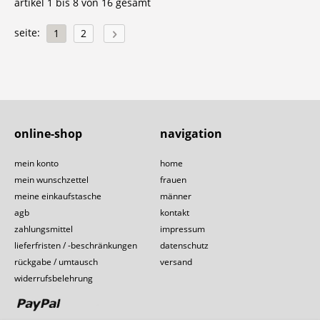
artikel 1 bis 8 von 16 gesamt
seite:
1
2
online-shop
navigation
mein konto
home
mein wunschzettel
frauen
meine einkaufstasche
männer
agb
kontakt
zahlungsmittel
impressum
lieferfristen / -beschränkungen
datenschutz
rückgabe / umtausch
versand
widerrufsbelehrung