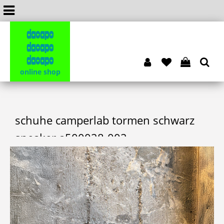
dacapo
dacapo
dacapo
online shop
schuhe camperlab tormen schwarz
sneaker a500028-002