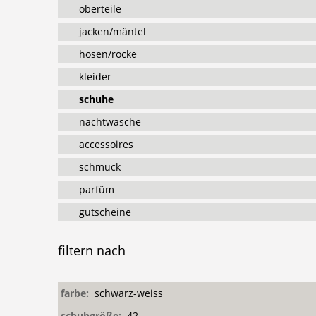
oberteile
jacken/mäntel
hosen/röcke
kleider
schuhe
nachtwäsche
accessoires
schmuck
parfüm
gutscheine
filtern
nach
farbe:
schwarz-weiss
schuhgröße:
42