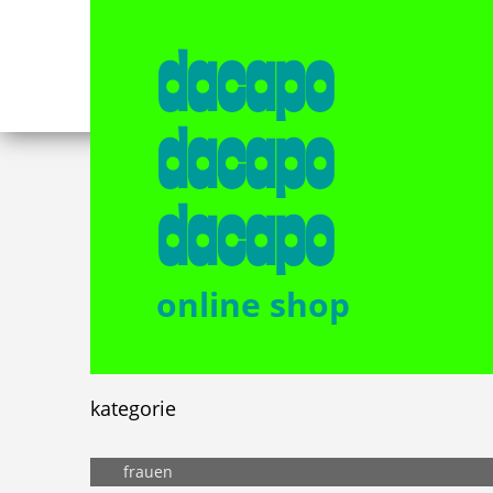
dacapo
dacapo
dacapo
online shop
kategorie
frauen