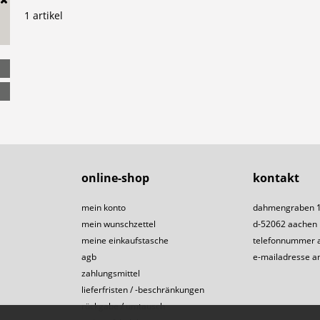
1 artikel
online-shop
kontakt
mein konto
dahmengraben 
mein wunschzettel
d-52062 aachen
meine einkaufstasche
telefonnummer 
agb
e-mailadresse a
zahlungsmittel
lieferfristen / -beschränkungen
rückgabe / umtausch