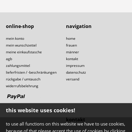
online-shop
navigation
mein konto
home
mein wunschzettel
frauen
meine einkaufstasche
männer
agb
kontakt
zahlungsmittel
impressum
lieferfristen / -beschränkungen
datenschutz
rückgabe / umtausch
versand
widerrufsbelehrung
this website uses cookies!
kontakt
to use all functions on this website we have to use cookies,
because of that please accept the use of cookies by clicking
dahmengraben 1