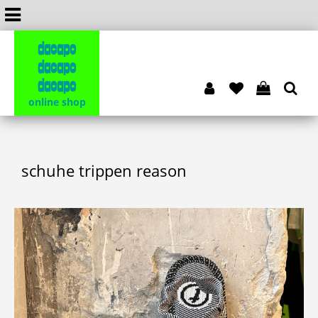
dacapo
dacapo
dacapo
online shop
schuhe trippen reason