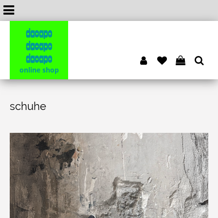
dacapo
dacapo
dacapo
online shop
schuhe