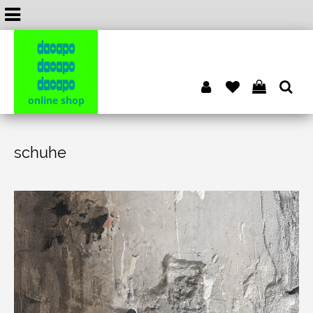
dacapo
dacapo
dacapo
online shop
schuhe