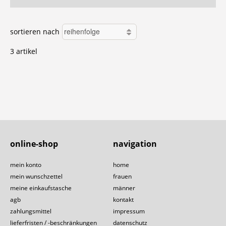
sortieren nach
3 artikel
online-shop
navigation
mein konto
home
mein wunschzettel
frauen
meine einkaufstasche
männer
agb
kontakt
zahlungsmittel
impressum
lieferfristen / -beschränkungen
datenschutz