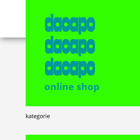
dacapo
dacapo
dacapo
online shop
kategorie