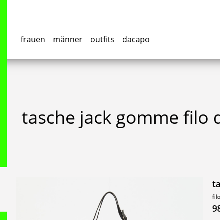
frauen
männer
outfits
dacapo
tasche jack gomme filo
t
fil
9