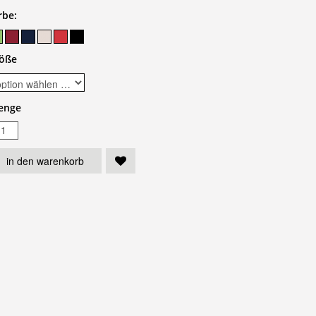
rbe:
öße
enge
in den warenkorb