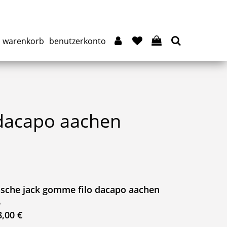
warenkorb
benutzerkonto
 dacapo aachen
asche jack gomme filo dacapo aachen
o
8,00 €