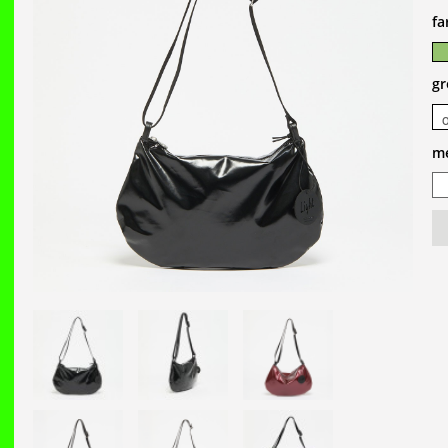
fa
gr
m