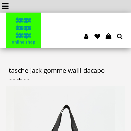
dacapo
dacapo
dacapo
online shop
tasche jack gomme walli dacapo
aachen