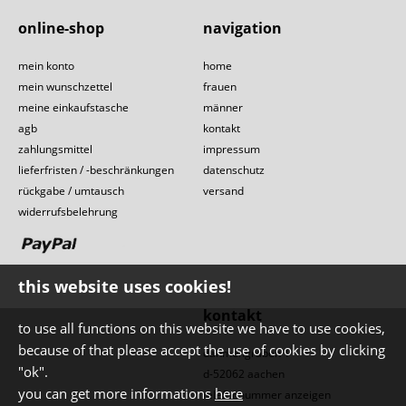
online-shop
navigation
mein konto
home
mein wunschzettel
frauen
meine einkaufstasche
männer
agb
kontakt
zahlungsmittel
impressum
lieferfristen / -beschränkungen
datenschutz
rückgabe / umtausch
versand
widerrufsbelehrung
this website uses cookies!
kontakt
to use all functions on this website we have to use cookies,
because of that please accept the use of cookies by clicking
dahmengraben 1
"ok".
d-52062 aachen
you can get more informations
here
telefonnummer anzeigen