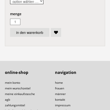
menge
in den warenkorb
online-shop
navigation
mein konto
home
mein wunschzettel
frauen
meine einkaufstasche
männer
agb
kontakt
zahlungsmittel
impressum