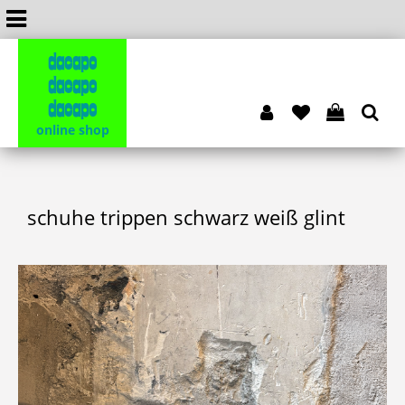
dacapo
dacapo
dacapo
online shop
schuhe trippen schwarz weiß glint