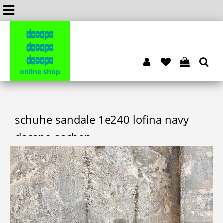
dacapo
dacapo
dacapo
online shop
schuhe sandale 1e240 lofina navy
dacapo aachen