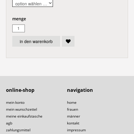
menge
in den warenkorb
online-shop
navigation
mein konto
home
mein wunschzettel
frauen
meine einkaufstasche
männer
agb
kontakt
zahlungsmittel
impressum