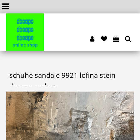
dacapo
dacapo
dacapo
online shop
schuhe sandale 9921 lofina stein
dacapo aachen