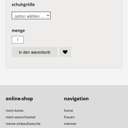
schuhgröße
menge
in den warenkorb
online-shop
navigation
mein konto
home
mein wunschzettel
frauen
meine einkaufstasche
männer