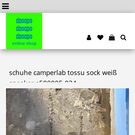
dacapo
dacapo
dacapo
online shop
schuhe camperlab tossu sock weiß
sneaker a500005-034