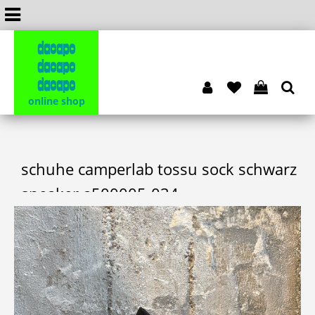
dacapo
dacapo
dacapo
online shop
schuhe camperlab tossu sock schwarz
sneaker a500005-034