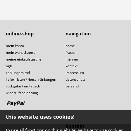
online-shop
navigation
mein konto
home
mein wunschzettel
frauen
meine einkaufstasche
männer
agb
kontakt
zahlungsmittel
impressum
lieferfristen / -beschränkungen
datenschutz
rückgabe / umtausch
versand
widerrufsbelehrung
this website uses cookies!
kontakt
to use all functions on this website we have to use cookies,