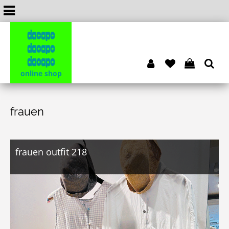
dacapo
dacapo
dacapo
online shop
frauen
frauen outfit 218