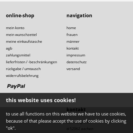
online-shop
navigation
mein konto
home
mein wunschzettel
frauen
meine einkaufstasche
männer
agb
kontakt
zahlungsmittel
impressum
lieferfristen / -beschränkungen
datenschutz
rückgabe / umtausch
versand
widerrufsbelehrung
this website uses cookies!
kontakt
to use all functions on this website we have to use cookies,
because of that please accept the use of cookies by clicking
dahmengraben 1
"ok".
d-52062 aachen