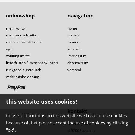
online-shop
navigation
mein konto
home
mein wunschzettel
frauen
meine einkaufstasche
männer
agb
kontakt
zahlungsmittel
impressum
lieferfristen / -beschränkungen
datenschutz
rückgabe / umtausch
versand
widerrufsbelehrung
this website uses cookies!
kontakt
to use all functions on this website we have to use cookies,
because of that please accept the use of cookies by clicking
dahmengraben 1
"ok".
d-52062 aachen