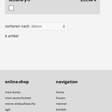
sortieren nach
6 artikel
online-shop
navigation
mein konto
home
mein wunschzettel
frauen
meine einkaufstasche
männer
agb
kontakt