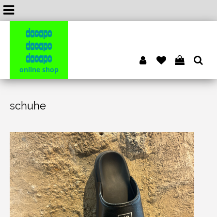
dacapo
dacapo
dacapo
online shop
schuhe