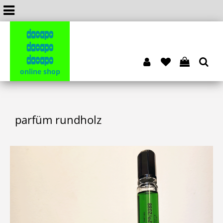
dacapo
dacapo
dacapo
online shop
parfüm rundholz