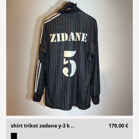
shirt trikot zedane y-3 k ..
179,00 €