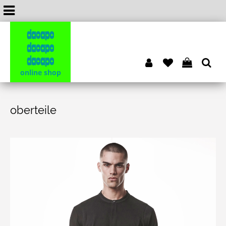
dacapo
dacapo
dacapo
online shop
oberteile