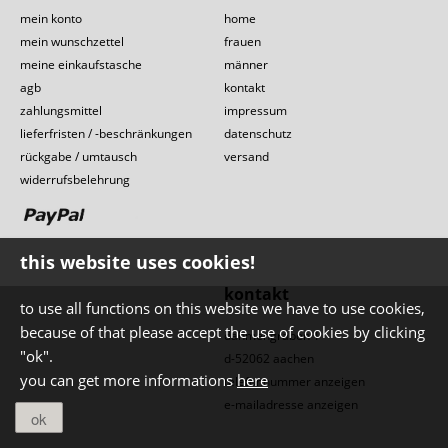
mein konto
home
mein wunschzettel
frauen
meine einkaufstasche
männer
agb
kontakt
zahlungsmittel
impressum
lieferfristen / -beschränkungen
datenschutz
rückgabe / umtausch
versand
widerrufsbelehrung
this website uses cookies!
kontakt
to use all functions on this website we have to use cookies,
because of that please accept the use of cookies by clicking
dahmengraben 1
"ok".
d-52062 aachen
you can get more informations
here
telefonnummer anzeigen
e-mailadresse anzeigen
ok