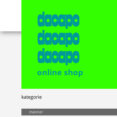
dacapo
dacapo
dacapo
online shop
kategorie
männer