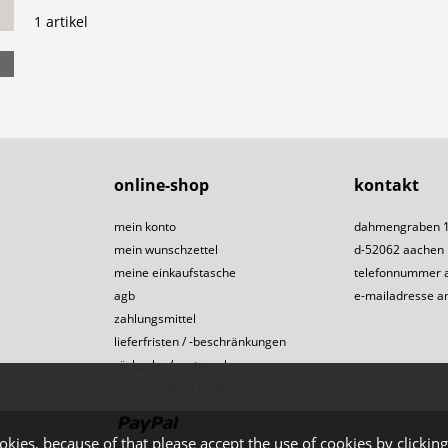
1 artikel
online-shop
kontakt
mein konto
dahmengraben 
mein wunschzettel
d-52062 aachen
meine einkaufstasche
telefonnummer 
agb
e-mailadresse a
zahlungsmittel
lieferfristen / -beschränkungen
rückgabe / umtausch
widerrufsbelehrung
okies, because of that please accept the use of cookies by clicking