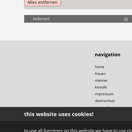
Alles entfernen
lieferant
navigation
home
frauen
männer
kontakt
impressum
datenschutz
versand
this website uses cookies!
to use all functions on this website we have to use co