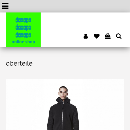
dacapo
dacapo
dacapo
online shop
oberteile