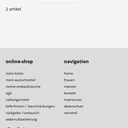
2 artikel
online-shop
navigation
mein konto
home
mein wunschzettel
frauen
meine einkaufstasche
männer
agb
kontakt
zahlungsmittel
impressum
lieferfristen / -beschränkungen
datenschutz
rückgabe / umtausch
versand
widerrufsbelehrung