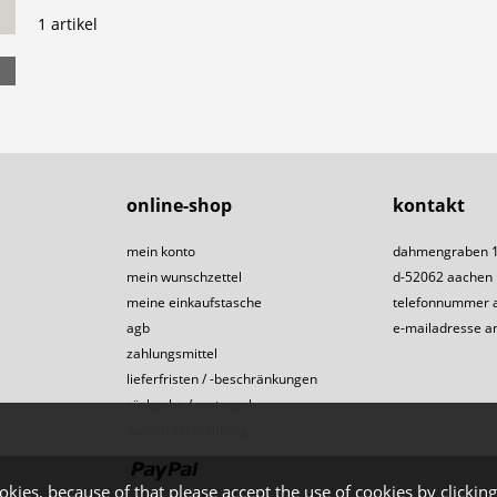
1 artikel
online-shop
kontakt
mein konto
dahmengraben 
mein wunschzettel
d-52062 aachen
meine einkaufstasche
telefonnummer 
agb
e-mailadresse a
zahlungsmittel
lieferfristen / -beschränkungen
rückgabe / umtausch
widerrufsbelehrung
okies, because of that please accept the use of cookies by clicking