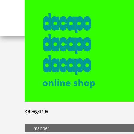
dacapo
dacapo
dacapo
online shop
kategorie
männer