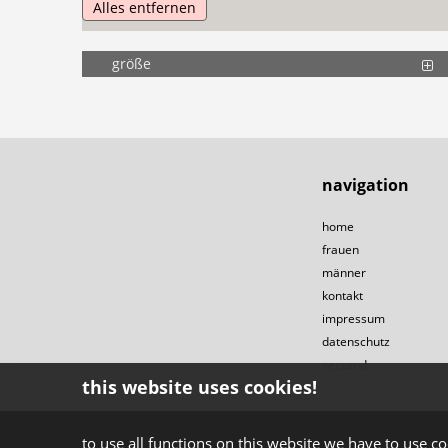
Alles entfernen
größe
navigation
home
frauen
männer
kontakt
impressum
datenschutz
versand
this website uses cookies!
to use all functions on this website we have to use co