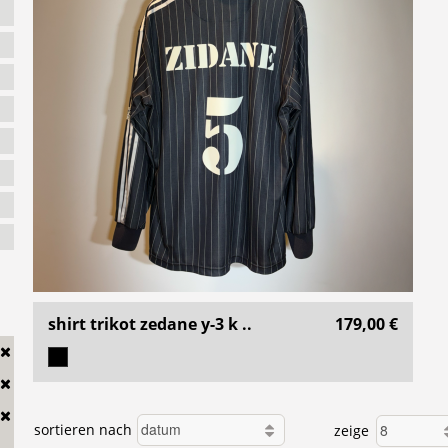
shirt trikot zedane y-3 k ..
179,00 €
sortieren nach
zeige