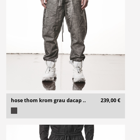
hose thom krom grau dacap ..
239,00 €