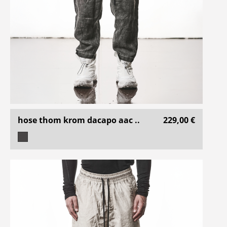
hose thom krom dacapo aac ..
229,00 €