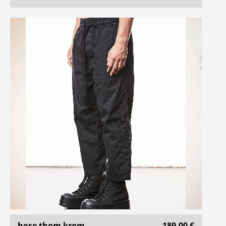
hose thom krom
189,00 €