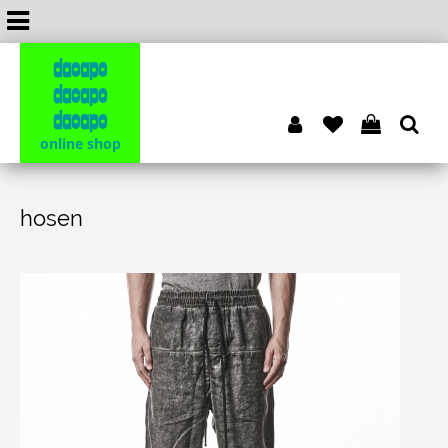
dacapo
dacapo
dacapo
online shop
hosen