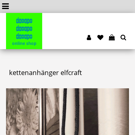
dacapo
dacapo
dacapo
online shop
kettenanhänger elfcraft