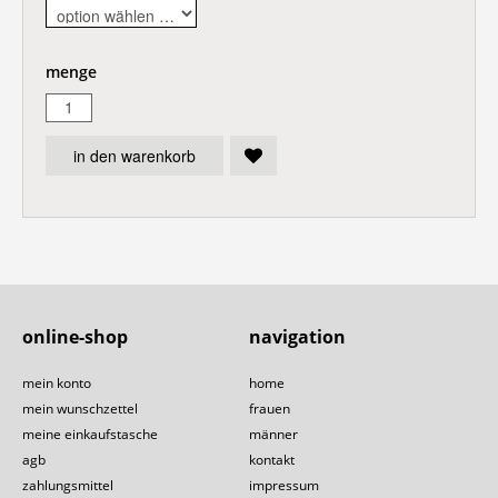
menge
in den warenkorb
online-shop
navigation
mein konto
home
mein wunschzettel
frauen
meine einkaufstasche
männer
agb
kontakt
zahlungsmittel
impressum