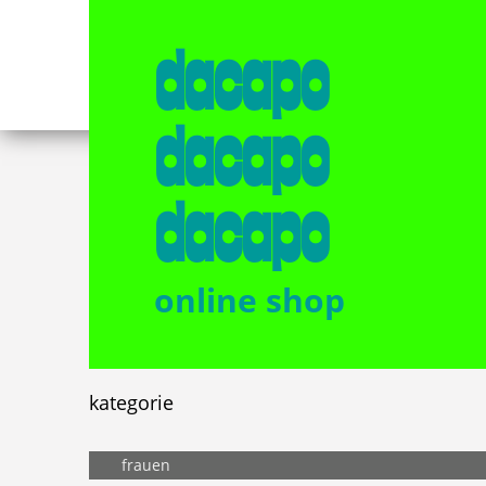
dacapo
dacapo
dacapo
online shop
kategorie
frauen