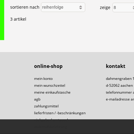
sortieren nach
zeige
3 artikel
online-shop
kontakt
mein konto
dahmengraben 
mein wunschzettel
d-52062 aachen
meine einkaufstasche
telefonnummer 
agb
e-mailadresse a
zahlungsmittel
lieferfristen / -beschränkungen
rückgabe / umtausch
widerrufsbelehrung