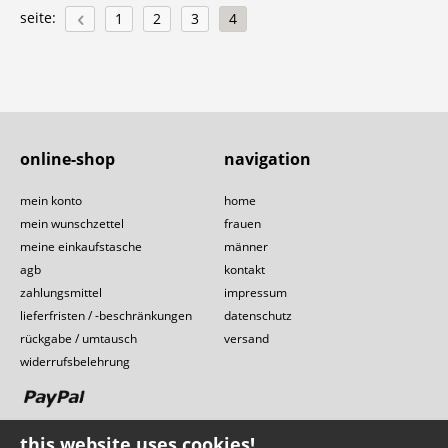
seite:
1
2
3
4
online-shop
navigation
mein konto
home
mein wunschzettel
frauen
meine einkaufstasche
männer
agb
kontakt
zahlungsmittel
impressum
lieferfristen / -beschränkungen
datenschutz
rückgabe / umtausch
versand
widerrufsbelehrung
this website uses cookies!