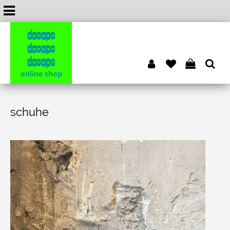
dacapo
dacapo
dacapo
online shop
schuhe