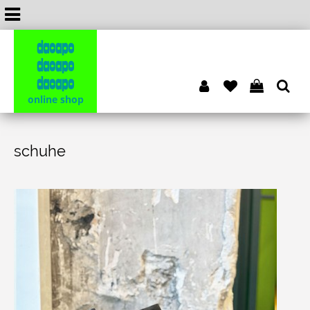
dacapo
dacapo
dacapo
online shop
schuhe