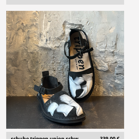
schuhe trippen union schw ..
339,00 €