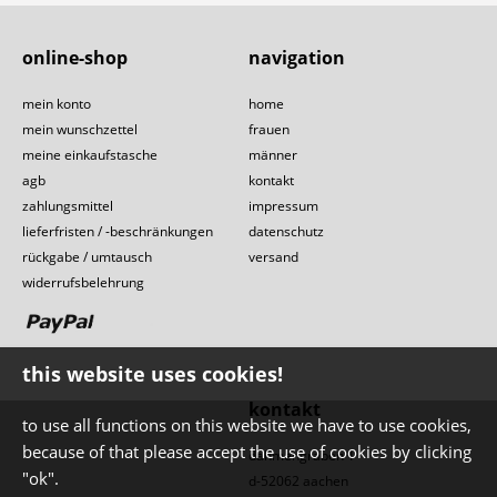
online-shop
navigation
mein konto
home
mein wunschzettel
frauen
meine einkaufstasche
männer
agb
kontakt
zahlungsmittel
impressum
lieferfristen / -beschränkungen
datenschutz
rückgabe / umtausch
versand
widerrufsbelehrung
this website uses cookies!
kontakt
to use all functions on this website we have to use cookies,
because of that please accept the use of cookies by clicking
dahmengraben 1
"ok".
d-52062 aachen