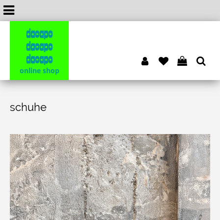
dacapo
dacapo
dacapo
online shop
schuhe