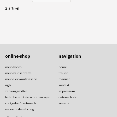
2 artikel
online-shop
navigation
mein konto
home
mein wunschzettel
frauen
meine einkaufstasche
männer
agb
kontakt
zahlungsmittel
impressum
lieferfristen / -beschränkungen
datenschutz
rückgabe / umtausch
versand
widerrufsbelehrung