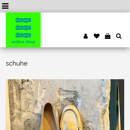
dacapo
dacapo
dacapo
online shop
schuhe