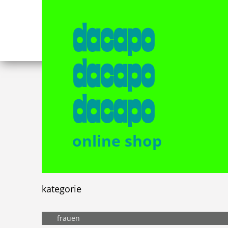
dacapo
dacapo
dacapo
online shop
kategorie
frauen