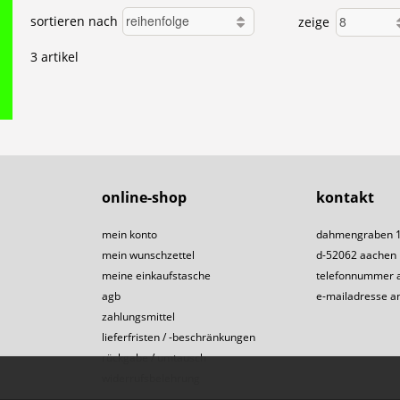
sortieren nach
zeige
3 artikel
online-shop
kontakt
mein konto
dahmengraben 
mein wunschzettel
d-52062 aachen
meine einkaufstasche
telefonnummer 
agb
e-mailadresse a
zahlungsmittel
lieferfristen / -beschränkungen
rückgabe / umtausch
widerrufsbelehrung