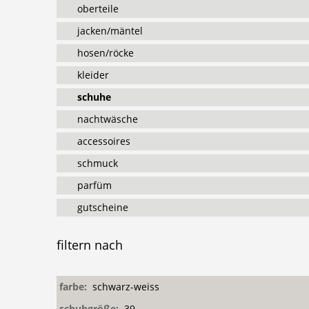
oberteile
jacken/mäntel
hosen/röcke
kleider
schuhe
nachtwäsche
accessoires
schmuck
parfüm
gutscheine
filtern
nach
farbe:
schwarz-weiss
schuhgröße:
39