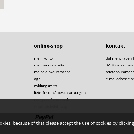
online-shop
kontakt
mein konto
dahmengraben 
mein wunschzettel
d-52062 aachen
meine einkaufstasche
telefonnummer 
agb
e-mailadresse a
zahlungsmittel
lieferfristen / -beschränkungen
rückgabe / umtausch
widerrufsbelehrung
okies, because of that please accept the use of cookies by clicking