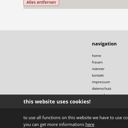
Alles entfernen
navigation
home
frauen
männer
kontakt
impressum
datenschutz
versand
this website uses cookies!
to use all functions on this website we have to use co
you can get more informations
here