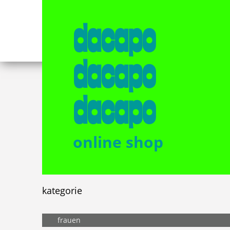
dacapo
dacapo
dacapo
online shop
kategorie
frauen