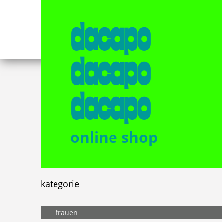
dacapo
dacapo
dacapo
online shop
kategorie
frauen