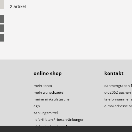
2 artikel
online-shop
kontakt
mein konto
dahmengraben 
mein wunschzettel
d-52062 aachen
meine einkaufstasche
telefonnummer 
agb
e-mailadresse a
zahlungsmittel
lieferfristen / -beschränkungen
rückgabe / umtausch