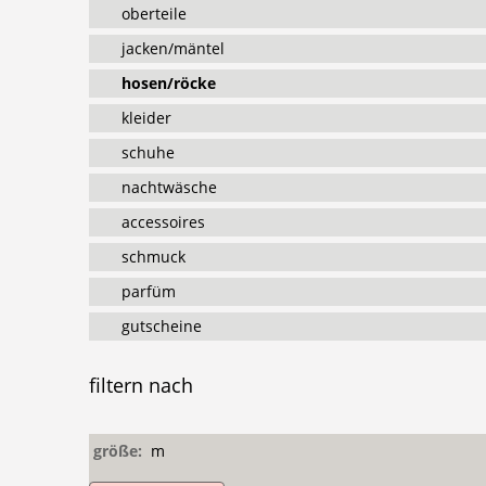
oberteile
jacken/mäntel
hosen/röcke
kleider
schuhe
nachtwäsche
accessoires
schmuck
parfüm
gutscheine
filtern
nach
größe:
m